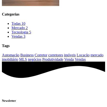
Categorias
Todas
10
Mercado
2
Tecnologia
5
Vendas
3
Tags
Automação
Business
Corretor
corretores
imóveis
Locação
mercado
imobiliário
MLS
negócios
Produtividade
Venda
Vendas
Newsletter