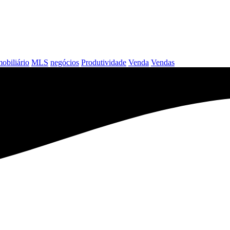
obiliário
MLS
negócios
Produtividade
Venda
Vendas