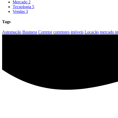
Mercado
2
Tecnologia
5
Vendas
3
Tags
Automação
Business
Corretor
corretores
imóveis
Locação
mercado im